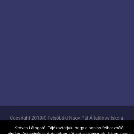
Copyright 2019@ Felsőbüki Nagy Pál Általános Iskola.
Minden jog fenntartva!
Kedves Látogató! Tájékoztatjuk, hogy a honlap felhasználói
élmény fokozásának érdekében sütiket alkalmazunk. A honlapunk